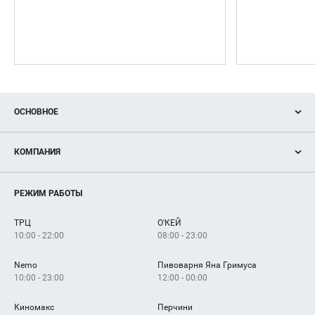
ОСНОВНОЕ
Акции
КОМПАНИЯ
Новости
Магазины
О нас
Услуги
РЕЖИМ РАБОТЫ
Рекламодателям
Сервисы
Арендаторам
ТРЦ
О'КЕЙ
Как добраться
10:00 - 22:00
08:00 - 23:00
Nemo
Пивоварня Яна Гримуса
10:00 - 23:00
12:00 - 00:00
Киномакс
Перчини