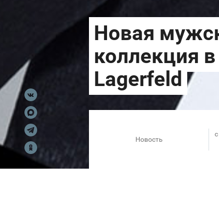
c
Новость