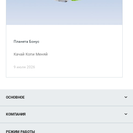
Планета Бонус
Качай Копи Меняй
9 июля 2026
ОСНОВНОЕ
Акции
КОМПАНИЯ
Новости
Магазины
О нас
Услуги
РЕЖИМ РАБОТЫ
Рекламодателям