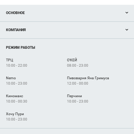
ОСНОВНОЕ
Акции
КОМПАНИЯ
Новости
Магазины
О нас
Услуги
РЕЖИМ РАБОТЫ
Рекламодателям
Сервисы
Арендаторам
ТРЦ
О'КЕЙ
Как добраться
10:00 - 22:00
08:00 - 23:00
Nemo
Пивоварня Яна Гримуса
10:00 - 23:00
12:00 - 00:00
Киномакс
Перчини
10:00 - 00:30
10:00 - 23:00
Хочу Пури
10:00 - 23:00