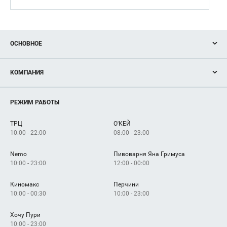
ОСНОВНОЕ
Акции
КОМПАНИЯ
Новости
Магазины
О нас
Услуги
РЕЖИМ РАБОТЫ
Рекламодателям
Сервисы
Арендаторам
ТРЦ
О'КЕЙ
Как добраться
10:00 - 22:00
08:00 - 23:00
Nemo
Пивоварня Яна Гримуса
10:00 - 23:00
12:00 - 00:00
Киномакс
Перчини
10:00 - 00:30
10:00 - 23:00
Хочу Пури
10:00 - 23:00