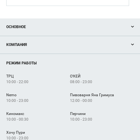
ОСНОВНОЕ
Акции
КОМПАНИЯ
Новости
Магазины
О нас
Услуги
РЕЖИМ РАБОТЫ
Рекламодателям
Сервисы
Арендаторам
ТРЦ
О'КЕЙ
Как добраться
10:00 - 22:00
08:00 - 23:00
Nemo
Пивоварня Яна Гримуса
10:00 - 23:00
12:00 - 00:00
Киномакс
Перчини
10:00 - 00:30
10:00 - 23:00
Хочу Пури
10:00 - 23:00