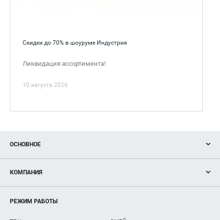
Скидки до 70% в шоуруме Индустрия
Ликвидация ассортимента!
10 августа 2026
ОСНОВНОЕ
Акции
КОМПАНИЯ
Новости
Магазины
О нас
Услуги
РЕЖИМ РАБОТЫ
Рекламодателям
Сервисы
Арендаторам