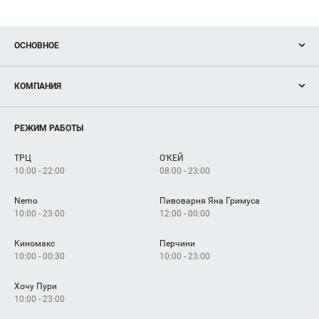
ОСНОВНОЕ
Акции
КОМПАНИЯ
Новости
Магазины
О нас
Услуги
РЕЖИМ РАБОТЫ
Рекламодателям
Сервисы
Арендаторам
ТРЦ
О'КЕЙ
Как добраться
10:00 - 22:00
08:00 - 23:00
Nemo
Пивоварня Яна Гримуса
10:00 - 23:00
12:00 - 00:00
Киномакс
Перчини
10:00 - 00:30
10:00 - 23:00
Хочу Пури
10:00 - 23:00