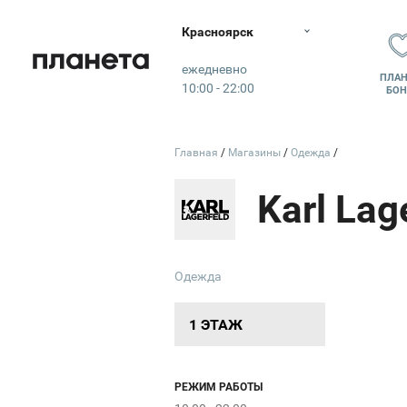
Красноярск
Планета
ежедневно
ПЛАН
10:00 - 22:00
БОН
Главная
Магазины
Одежда
Karl Lag
ECRU
KANZLER
Lexmer
Одежда
1 ЭТАЖ
РЕЖИМ РАБОТЫ
Elegant
Розовая
Dr.Kondrasheva
LAVENTI
ФИЕСТО
Столото
Senses
луна