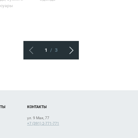
ссуары
1
/
3
ОТЫ
КОНТАКТЫ
ул. 9 Мая, 77
+7 (391) 2-771-771