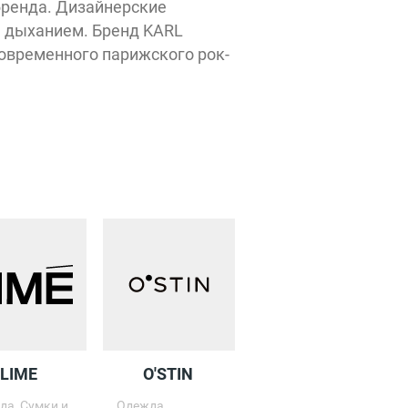
бренда. Дизайнерские
 дыханием. Бренд KARL
овременного парижского рок-
Вход
Откр
10:00 - 22
LIME
O'STIN
New Yorker
да, Сумки и
Одежда
Одежда