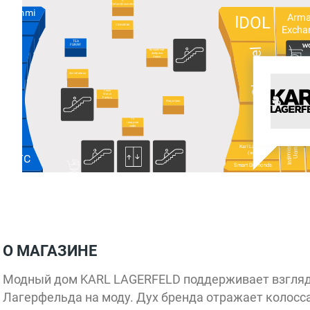
S
Parfum&Cosmetics
Emmi
Arma
IDOL
CINNABON
Excha
J
TEA
FUNNY
Charuel
Волшебная
ction
фабрика
Алиса
афон
ФотоКабина
Casio
Watch
Factory
LOV
Индустрия
75
градусов
ore:
кофе
Intimissimi
Uomo
Karl Lagerfeld
(жен)
МТС
Smart Diamonds
SOKOLOV
Русское
золото
ber
Diamonds
Glassman
Calze
MIUZ
О МАГАЗИНЕ
Золотое
Brusnika
Модный дом KARL LAGERFELD поддерживает взгляд
Лагерфельда на моду. Дух бренда отражает колосса