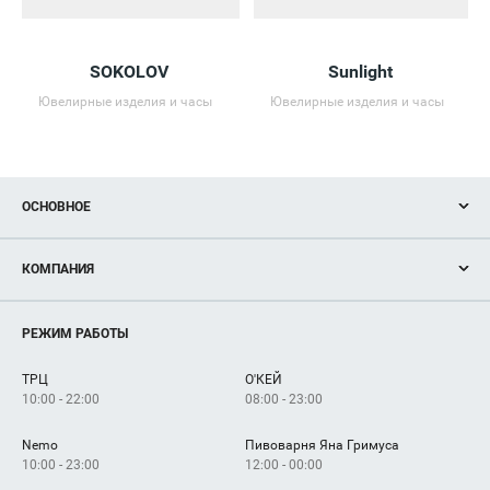
SOKOLOV
Sunlight
Ювелирные изделия и часы
Ювелирные изделия и часы
ОСНОВНОЕ
Акции
КОМПАНИЯ
Новости
Магазины
О нас
Услуги
РЕЖИМ РАБОТЫ
Рекламодателям
Сервисы
Арендаторам
ТРЦ
О'КЕЙ
Как добраться
10:00 - 22:00
08:00 - 23:00
Nemo
Пивоварня Яна Гримуса
10:00 - 23:00
12:00 - 00:00