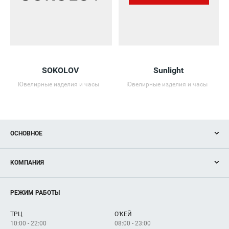
SOKOLOV
Sunlight
Ювелирные изделия и часы
Ювелирные изделия и часы
ОСНОВНОЕ
Акции
КОМПАНИЯ
Новости
Магазины
О нас
Услуги
РЕЖИМ РАБОТЫ
Рекламодателям
Сервисы
Арендаторам
ТРЦ
О'КЕЙ
Как добраться
10:00 - 22:00
08:00 - 23:00