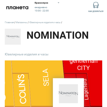
Красноярск
ежедневно
Вход 4
10:00 - 22:00
КАК ДОБРАТЬСЯ
Открыт
Главная
Магазины
Ювелирные изделия и часы
10:00 - 22:00
NOMINATION
lady &
Ювелирные изделия и часы
gentleman
CITY
SELA
Lagerfeld
Amazing
Red
Karl