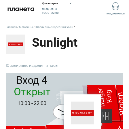
Красноярск
ежедневно
10:00 - 22:00
КАК ДОБРАТЬСЯ
Главная
Магазины
Ювелирные изделия и часы
Sunlight
Ювелирные изделия и часы
Вход 4
Открыт
Burger
King
co
Bloom
10:00 - 22:00