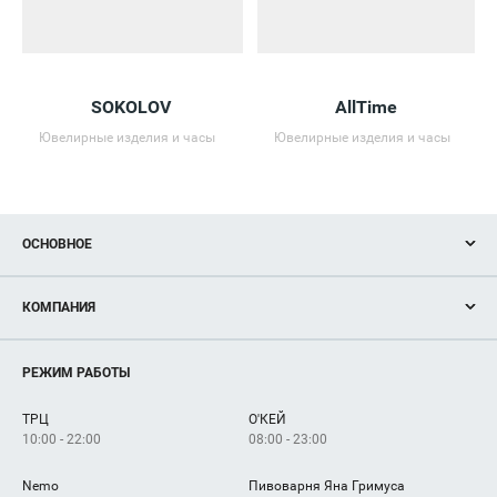
SOKOLOV
AllTime
Ювелирные изделия и часы
Ювелирные изделия и часы
ОСНОВНОЕ
Акции
КОМПАНИЯ
Новости
Магазины
О нас
Услуги
РЕЖИМ РАБОТЫ
Рекламодателям
Сервисы
Арендаторам
ТРЦ
О'КЕЙ
Как добраться
10:00 - 22:00
08:00 - 23:00
Nemo
Пивоварня Яна Гримуса