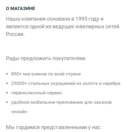
Золотой
бриллиантов
Академия
585
Bogache
НИКА
О МАГАЗИНЕ
Наша компания основана в 1995 году и
100
Стиль
Вьетнамский
является одной из ведущих ювелирных сетей
друзей
аксессуары
кофе
России.
t2
STORE
SneakerBOX
Favourites
p
Q
Protec
GANT
Fitness Formula
Сибтайм
Guess
Рады предложить покупателям:
Кекс и Крендель
Мегафон
Кантата
850+ магазинов по всей стране
Хозяин Камчатки
Дую
дым
GRASS
25000+ стильных украшений из золота и серебра
Мистер Чисто
первоклассный сервис
Айкрафт
удобное мобильное приложение для заказов
Вход 2
Мастерская
онлайн
Открыт
Доктор
Мы гордимся представленными у нас
Столетов