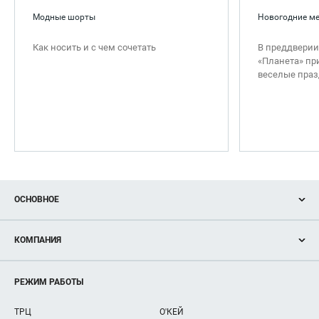
Модные шорты
Новогодние м
Как носить и с чем сочетать
В преддверии
«Планета» п
веселые праз
ОСНОВНОЕ
Акции
КОМПАНИЯ
Новости
Магазины
О нас
Услуги
РЕЖИМ РАБОТЫ
Рекламодателям
Сервисы
Арендаторам
ТРЦ
О'КЕЙ
Как добраться