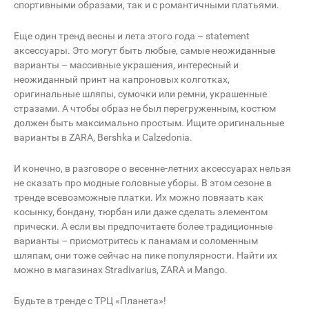
спортивными образами, так и с романтичными платьями.
Еще один тренд весны и лета этого года – statement
аксессуары. Это могут быть любые, самые неожиданные
варианты – массивные украшения, интересный и
неожиданный принт на капроновых колготках,
оригинальные шляпы, сумочки или ремни, украшенные
стразами. А чтобы образ не был перегруженным, костюм
должен быть максимально простым. Ищите оригинальные
варианты в ZARA, Bershka и Сalzedonia.
И конечно, в разговоре о весенне-летних аксессуарах нельзя
не сказать про модные головные уборы. В этом сезоне в
тренде всевозможные платки. Их можно повязать как
косынку, бондану, тюрбан или даже сделать элементом
прически. А если вы предпочитаете более традиционные
варианты – присмотритесь к панамам и соломенным
шляпам, они тоже сейчас на пике популярности. Найти их
можно в магазинах Stradivarius, ZARA и Mango.
Будьте в тренде с ТРЦ «Планета»!